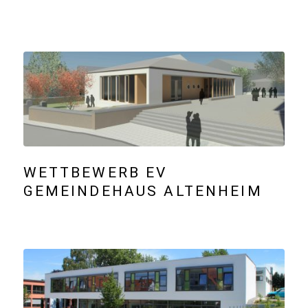
WETTBEWERB EV
GEMEINDEHAUS ALTENHEIM