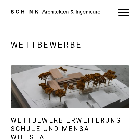
WETTBEWERBE
WETTBEWERB ERWEITERUNG
SCHULE UND MENSA
WILLSTÄTT