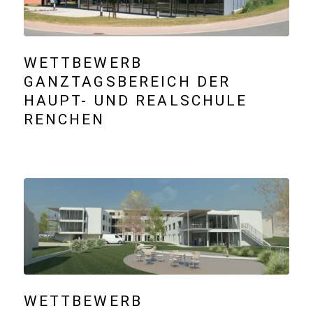
WETTBEWERB
GANZTAGSBEREICH DER
HAUPT- UND REALSCHULE
RENCHEN
WETTBEWERB